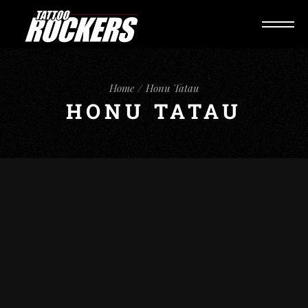
Home
Honu Tatau
HONU TATAU