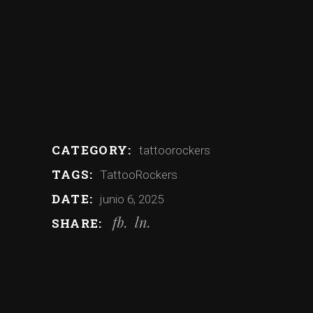
CATEGORY:
tattoorockers
TAGS:
TattooRockers
DATE:
junio 6, 2025
fb
ln
SHARE: