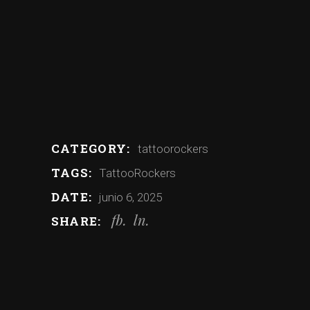
CATEGORY:
tattoorockers
TAGS:
TattooRockers
DATE:
junio 6, 2025
fb
ln
SHARE: