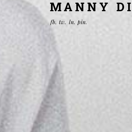
MANNY DI
fb.
tw.
ln.
pin.