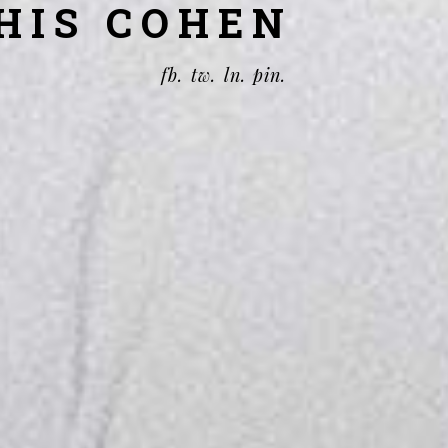
HIS COHEN
fb.
tw.
ln.
pin.