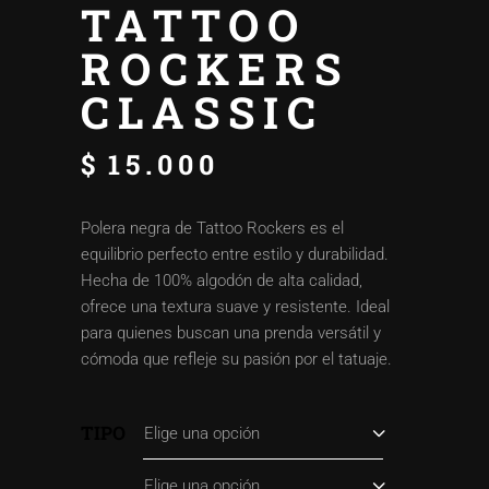
TATTOO
ROCKERS
CLASSIC
$
15.000
Polera negra de Tattoo Rockers es el
equilibrio perfecto entre estilo y durabilidad.
Hecha de 100% algodón de alta calidad,
ofrece una textura suave y resistente. Ideal
para quienes buscan una prenda versátil y
cómoda que refleje su pasión por el tatuaje.
TIPO
Elige una opción
Elige una opción