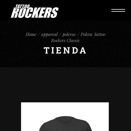
Home
appareal
poleras
Polera Tattoo
Rockers Classic
TIENDA