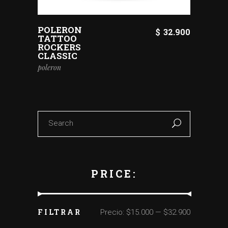
POLERON
$
32.900
TATTOO
ROCKERS
CLASSIC
poleron
Search
for:
PRICE:
FILTRAR
Precio:
$15.000
—
$32.900
Precio
Precio
mínimo
máximo