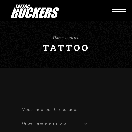
Home
tattoo
TATTOO
Mostrando los 10 resultados
Orden predeterminado