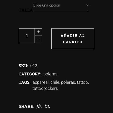
Elige una opción
TALLA
AÑADIR AL
CARRITO
SKU:
012
CATEGORY:
poleras
TAGS:
appareal
,
chile
,
poleras
,
tattoo
,
tattoorockers
fb
ln
SHARE: