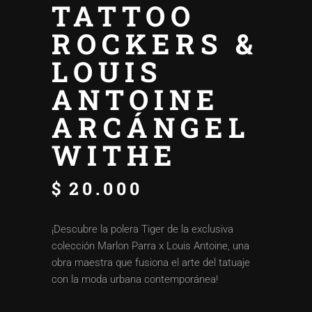
TATTOO
ROCKERS &
LOUIS
ANTOINE
ARCÁNGEL
WITHE
$
20.000
¡Descubre la polera Tiger de la exclusiva
colección Marlon Parra x Louis Antoine, una
obra maestra que fusiona el arte del tatuaje
con la moda urbana contemporánea!