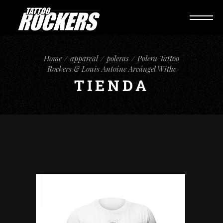
Home
appareal
poleras
Polera Tattoo
Rockers & Louis Antoine Arcángel Withe
TIENDA