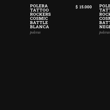
POLERA
POL
$
15.000
TATTOO
TAT
ROCKERS
ROC
COSMIC
COS
BATTLE
BAT
BLANCA
NEG
poleras
poleras