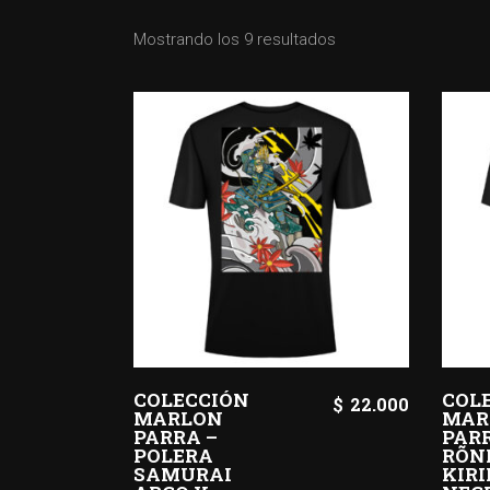
Mostrando los 9 resultados
COLECCIÓN
COL
$
22.000
MARLON
MAR
PARRA –
PAR
POLERA
RÕN
SAMURAI
KIR