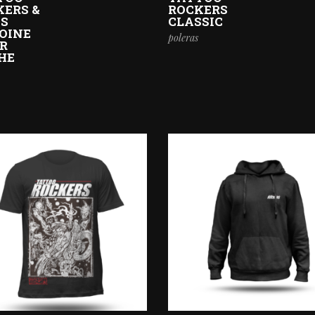
KERS &
ROCKERS
IS
CLASSIC
OINE
poleras
ER
HE