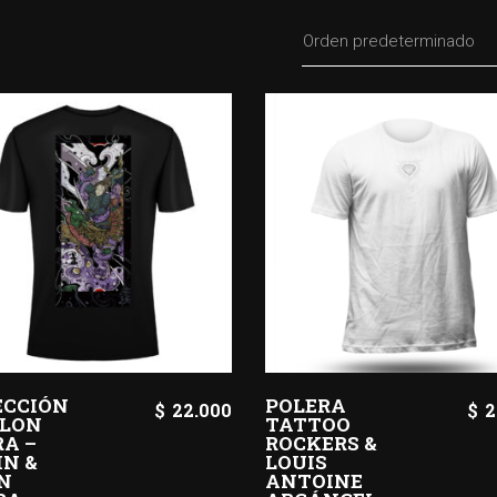
Orden predeterminado
ECCIÓN
POLERA
$
22.000
$
2
LON
TATTOO
RA –
ROCKERS &
IN &
LOUIS
IN
ANTOINE