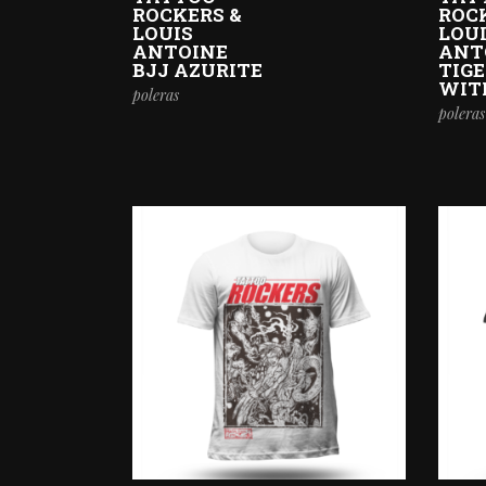
ROCKERS &
ROC
LOUIS
LOU
ANTOINE
ANT
BJJ AZURITE
TIG
WIT
poleras
poleras