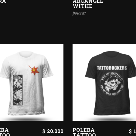
RA
ARCÁNGEL
WITHE
poleras
ERA
POLERA
$
20.000
$
TOO
TATTOO