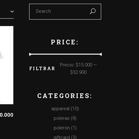
Search
for:
PRICE:
Precio:
$15.000
—
FILTRAR
Precio
Precio
$32.900
mínimo
máximo
CATEGORIES:
appareal
(10)
0.000
poleras
(9)
poleron
(1)
giftcard
(3)