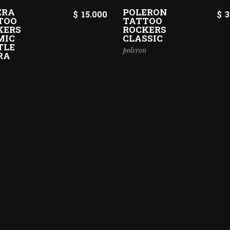
ERA
POLERON
$
15.000
$
3
TOO
TATTOO
KERS
ROCKERS
MIC
CLASSIC
TLE
poleron
RA