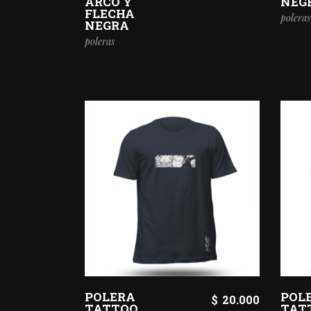
ARCO Y
NEG
FLECHA
poleras
NEGRA
poleras
POLERA
POL
$
20.000
TATTOO
TAT